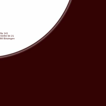
aße 141
 63/94 94 21
68 Bötzingen