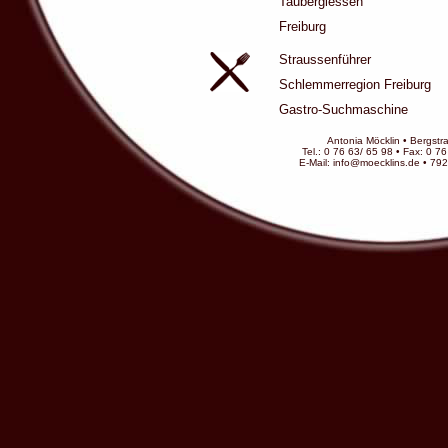
Taubergiessen
Freiburg
Straussenführer
Schlemmerregion Freiburg
Gastro-Suchmaschine
Antonia Möcklin
•
Bergstr
Tel.: 0 76 63/ 65 98
•
Fax: 0 76
E-Mail: info@moecklins.de •
792