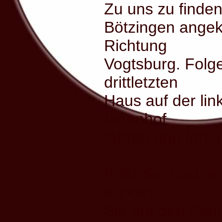
Zu uns zu finden 
Bötzingen angek
Richtung
Vogtsburg. Folg
drittletzten
Haus auf der lin
Innenhof
fahren und fertig
Falls Sie noch e
klicken
Sie auf den Fahr